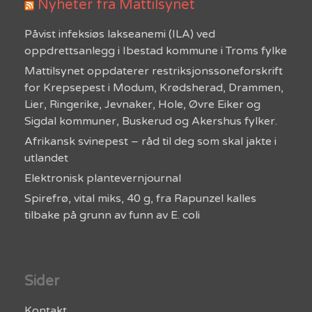
Nyheter fra Mattilsynet
Påvist infeksiøs lakseanemi (ILA) ved
oppdrettsanlegg i Ibestad kommune i Troms fylke
Mattilsynet oppdaterer restriksjonssoneforskrift
for Krepsepest i Modum, Krødsherad, Drammen,
Lier, Ringerike, Jevnaker, Hole, Øvre Eiker og
Sigdal kommuner, Buskerud og Akershus fylker.
Afrikansk svinepest – råd til deg som skal jakte i
utlandet
Elektronisk plantevernjournal
Spirefrø, vital miks, 40 g, fra Rapunzel kalles
tilbake på grunn av funn av E. coli
Sider
Kontakt