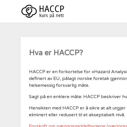
Skip
to
content
Hva er HACCP?
HACCP er en forkortelse for «Hazard Analysis 
definert av EU, pålagt norske foretak gjenn
helsemessig forsvarlig måte.
Sagt på en enklere måte: HACCP beskriver hvo
Hensikten med HACCP er å sikre at alt utgjør 
eliminert eller redusert til et akseptabelt nivå.
Forskrift om næringsmiddelhygiene (næringsm