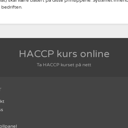
mat) skal være basert på disse prinsippene. Systemet inneho
 bedriften.
HACCP kurs online
Ta HACCP kurset på nett
r
kt
ss
ollpanel