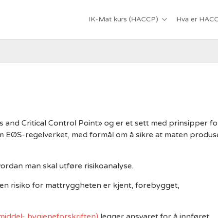
IK-Mat kurs (HACCP)
Hva er HAC
and Critical Control Point» og er et sett med prinsipper fo
om EØS-regelverket, med formål om å sikre at maten produs
rdan man skal utføre risikoanalyse.
en risiko for mattryggheten er kjent, forebygget,
iddel- hygieneforskriften)
legger ansvaret for å innføret