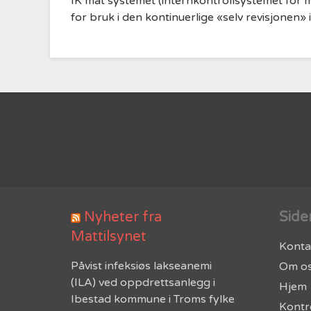
IK mat systemet (internkontrollsystemet for 
for bruk i den kontinuerlige «selv revisjonen» i
Nyheter fra
Side
Mattilsynet
Konta
Påvist infeksiøs lakseanemi
Om o
(ILA) ved oppdrettsanlegg i
Hjem
Ibestad kommune i Troms fylke
Kontr