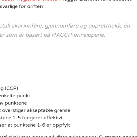
arlige for driften:
etak skal innføre, gjennomføre og opprettholde én
er som er basert på HACCP-prinsippene.
ig (CCP)
enkelte punkt
av punktene
et overstiger akseptable grense
tene 1-5 fungerer effektivt
iser at punktene 1-6 er oppfylt